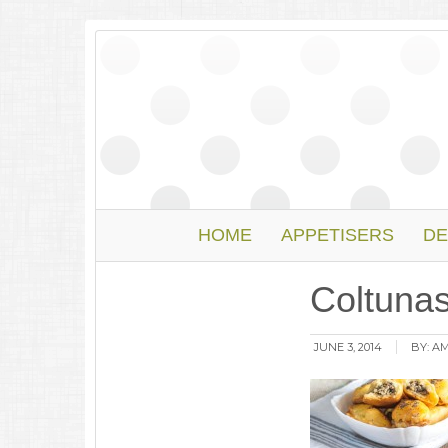
HOME
APPETISERS
DE
Coltunasi
JUNE 3, 2014
BY:
AM