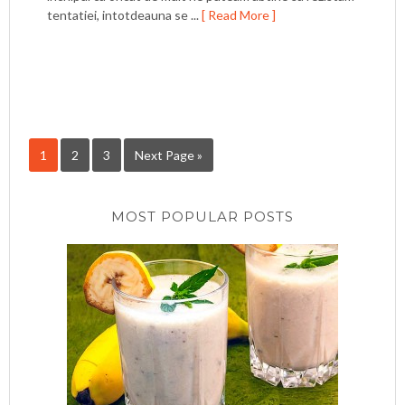
tentatiei, intotdeauna se ...
[ Read More ]
1
2
3
Next Page »
MOST POPULAR POSTS