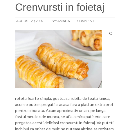
Crenvursti in foietaj
AUGUST 29, 2014
BY:
AMALIA
COMMENT
O
reteta foarte simpla, gustoasa, iubita de toata lumea,
acum o putem pregati si acasa fara a plati un extra pret
pentru o bucata. Acum aproximativ un an, pe langa
fostul meu loc de munca, se afla o mica patiserie care
pregatea acesti deliciosi crenvursti in foietaj. Va puteti
inchipui ca oricat de mult ne puteam abtine sa rezistam