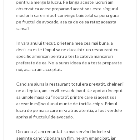
pentru a merge la lucru. Pe langa aceste lucruri am
observat ca acest preparand acest sos este singurul
mod prin care imi pot convinge baietelul sa puna gura
pe fructul de avocado, asa ca de ce sa ratez aceasta
sansa?
In vara anului trecut, prietena mea cea mai buna, a
decis ca este timpul sa ne duca intr-un restaurant cu
specific american pentru a testa cateva mancaruri
preferate de ea. Ne-a suras ideea de a testa preparate
noi, asa ca am acceptat.
Cand am ajuns la restaurant totul era pregatit, chelnerii
ne asteptau, am servit ceva de baut, iar apoi au inceput
sa umple masa cu “noutati”, printre care si acest sos
asezat in mijlocul unui munte de tortilla chips. Primul
lucru de pe masa care mi-a atras atentia, a fost verdele
aprins al fructului de avocado.
Din acea zi, am renuntat sa mai servim floricele si
seminte cand vizionam un film, ne-am emancipat, iar