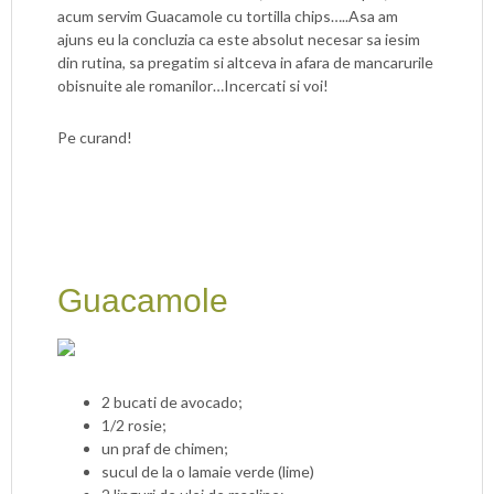
acum servim Guacamole cu tortilla chips…..Asa am
ajuns eu la concluzia ca este absolut necesar sa iesim
din rutina, sa pregatim si altceva in afara de mancarurile
obisnuite ale romanilor…Incercati si voi!
Pe curand!
Guacamole
2 bucati de avocado;
1/2 rosie;
un praf de chimen;
sucul de la o lamaie verde (lime)