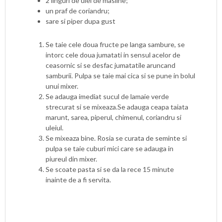
2 linguri de ulei de masline;
un praf de coriandru;
sare si piper dupa gust
Se taie cele doua fructe pe langa sambure, se
intorc cele doua jumatati in sensul acelor de
ceasornic si se desfac jumatatile aruncand
samburii. Pulpa se taie mai cica si se pune in bolul
unui mixer.
Se adauga imediat sucul de lamaie verde
strecurat si se mixeaza.Se adauga ceapa taiata
marunt, sarea, piperul, chimenul, coriandru si
uleiul.
Se mixeaza bine. Rosia se curata de seminte si
pulpa se taie cuburi mici care se adauga in
piureul din mixer.
Se scoate pasta si se da la rece 15 minute
inainte de a fi servita.