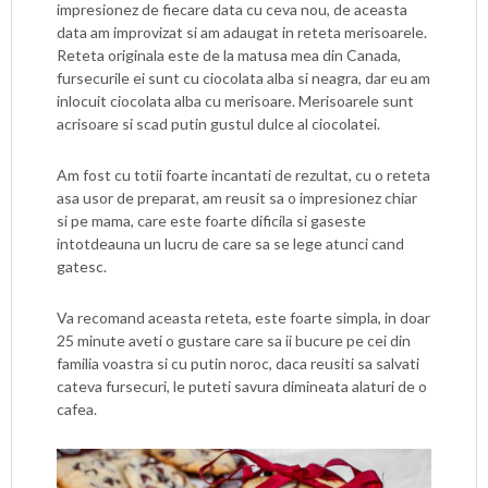
impresionez de fiecare data cu ceva nou, de aceasta
data am improvizat si am adaugat in reteta merisoarele.
Reteta originala este de la matusa mea din Canada,
fursecurile ei sunt cu ciocolata alba si neagra, dar eu am
inlocuit ciocolata alba cu merisoare. Merisoarele sunt
acrisoare si scad putin gustul dulce al ciocolatei.
Am fost cu totii foarte incantati de rezultat, cu o reteta
asa usor de preparat, am reusit sa o impresionez chiar
si pe mama, care este foarte dificila si gaseste
intotdeauna un lucru de care sa se lege atunci cand
gatesc.
Va recomand aceasta reteta, este foarte simpla, in doar
25 minute aveti o gustare care sa ii bucure pe cei din
familia voastra si cu putin noroc, daca reusiti sa salvati
cateva fursecuri, le puteti savura dimineata alaturi de o
cafea.