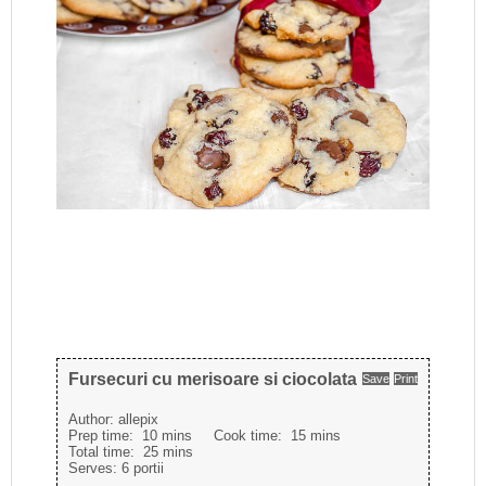
Fursecuri cu merisoare si ciocolata
Save
Print
Author:
allepix
Prep time:
10 mins
Cook time:
15 mins
Total time:
25 mins
Serves:
6 portii