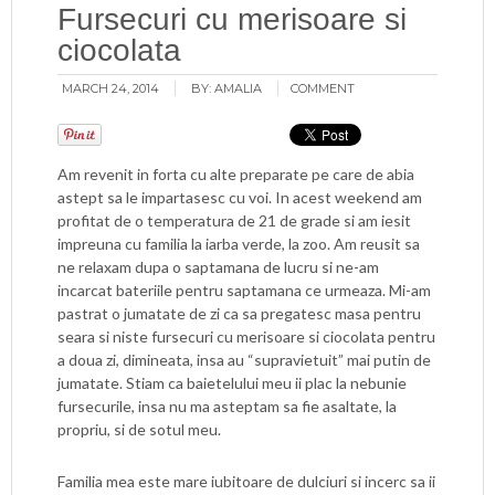
Fursecuri cu merisoare si
ciocolata
MARCH 24, 2014
BY:
AMALIA
COMMENT
Am revenit in forta cu alte preparate pe care de abia
astept sa le impartasesc cu voi. In acest weekend am
profitat de o temperatura de 21 de grade si am iesit
impreuna cu familia la iarba verde, la zoo. Am reusit sa
ne relaxam dupa o saptamana de lucru si ne-am
incarcat bateriile pentru saptamana ce urmeaza. Mi-am
pastrat o jumatate de zi ca sa pregatesc masa pentru
seara si niste fursecuri cu merisoare si ciocolata pentru
a doua zi, dimineata, insa au “supravietuit” mai putin de
jumatate. Stiam ca baietelului meu ii plac la nebunie
fursecurile, insa nu ma asteptam sa fie asaltate, la
propriu, si de sotul meu.
Familia mea este mare iubitoare de dulciuri si incerc sa ii