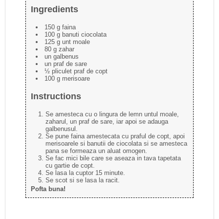
Ingredients
150 g faina
100 g banuti ciocolata
125 g unt moale
80 g zahar
un galbenus
un praf de sare
½ pliculet praf de copt
100 g merisoare
Instructions
Se amesteca cu o lingura de lemn untul moale,
zaharul, un praf de sare, iar apoi se adauga
galbenusul.
Se pune faina amestecata cu praful de copt, apoi
merisoarele si banutii de ciocolata si se amesteca
pana se formeaza un aluat omogen.
Se fac mici bile care se aseaza in tava tapetata
cu gartie de copt.
Se lasa la cuptor 15 minute.
Se scot si se lasa la racit.
Pofta buna!