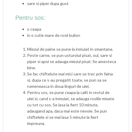
sare si piper dupa gust
Pentru sos:
o ceapa
in o cutie mare de rosii bulion
Miezul de paine se pune la inmuiat in smantana.
Peste carne, se pun usturoiul pisat, oul, sare si
piper si apoi se adauga miezul pisat. Se amesteca
bine.
Se fac chiftelute mai mici care se trec prin faina
si, dupa ce s-au pregatit toate, se pun sa se
rumeneasca in doua linguri de ulei.
Pentru sos, se pune ceapa la calit in restul de
ulei si, cand s-a inmuiat, se adauga rosiile mixate
cu tot cu sos. Se lasa la fiert 10 minute,
adaugand apa, daca mai este nevoie. Se pun
chiftelele si se mai lasa 5 minute la fiert
impreuna.