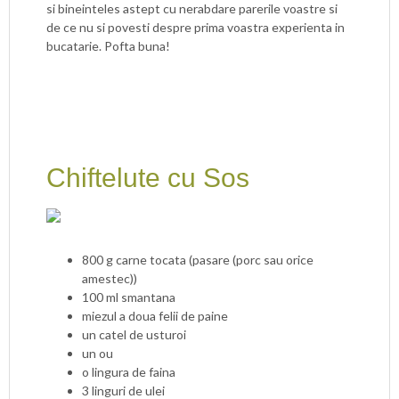
si bineinteles astept cu nerabdare parerile voastre si
de ce nu si povesti despre prima voastra experienta in
bucatarie. Pofta buna!
Chiftelute cu Sos
800 g carne tocata (pasare (porc sau orice
amestec))
100 ml smantana
miezul a doua felii de paine
un catel de usturoi
un ou
o lingura de faina
3 linguri de ulei