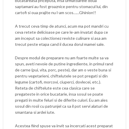
bucatareasa priceputa, insa urmatoarele doua
saptamani au fost groaznice pentru stomacul lui, din
cartofi si oua prajite nu l-am scos……Ghinion!!
A trecut ceva timp de atunci, acum ma pot mandri cu
ceva retete delicioase pe care le-am invatat dupa ce
am inceput sa colectionez reviste culinare si asa am
trecut peste etapa cand ii ducea dorul mamei sale.
Despre modul de preparare nu am foarte multe sa va
spun, aveti nevoie de putine ingrediente, in primul rand
de carne (pui, vita, porc, peste), dar am o veste buna si
pentru vegetarieni, chiftelutele se pot pregati si din
legume (cartofi, morcovi, ciuperci, dovlecei, etc.).
Reteta de chiftelute este cea clasica care se
pregateste in orice bucatarie, insa sosul se poate
pregati in multe feluri si de diferite culori. Eu am ales
sosul din rosii cu patrunjel ca sa il pot servi alaturi de
smantana si ardei iute.
Acestea fiind spuse va invit sa incercati acest preparat