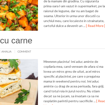
de la mamaie din gradina. Cu siguranta
prima oara l-am vazut in supermarket, pe la
raionul de legume, dar nu am bagat de
seama. Ulterior in urma unor discutii cu
unchiul meu, care locuieste in strainatate,
cartoful dulce a devenit un ...
[ Read More 
 cu carne
:
AMALIA
COMMENT
Mmmmm placinta! Imi aduc aminte de
copilaria mea, cand veneam de afara si ma
lovea un miros greu de uitat, acel miros
specific al placintei, pe care o pregatea
mama in weekend pentru noi. Imi aduc
aminte cu drag de acea perioada, fara griji,
cand totul roia in jurul nostru. Nu stiam
decat sa ne jucam, sa invatam ca sa ne
rasplatim parintii pentru sacrificile ...
[ Rea