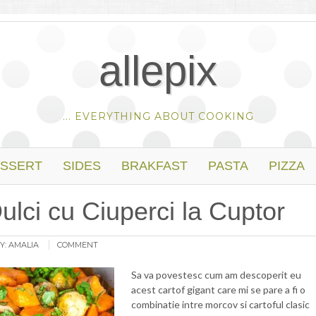
allepix
... EVERYTHING ABOUT COOKING
SSERT
SIDES
BRAKFAST
PASTA
PIZZA
Dulci cu Ciuperci la Cuptor
Y:
AMALIA
COMMENT
Sa va povestesc cum am descoperit eu
acest cartof gigant care mi se pare a fi o
combinatie intre morcov si cartoful clasic