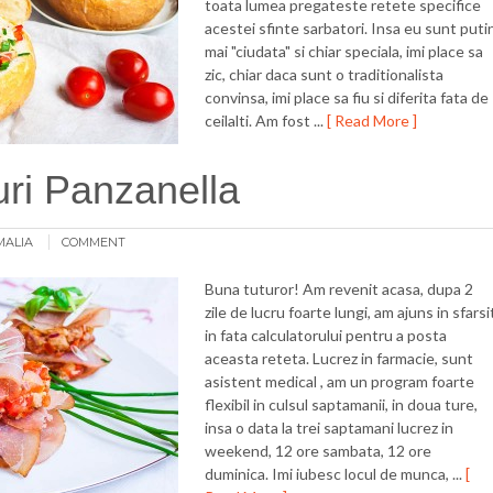
toata lumea pregateste retete specifice
acestei sfinte sarbatori. Insa eu sunt puti
mai "ciudata" si chiar speciala, imi place sa
zic, chiar daca sunt o traditionalista
convinsa, imi place sa fiu si diferita fata de
ceilalti. Am fost ...
[ Read More ]
ri Panzanella
MALIA
COMMENT
Buna tuturor! Am revenit acasa, dupa 2
zile de lucru foarte lungi, am ajuns in sfarsi
in fata calculatorului pentru a posta
aceasta reteta. Lucrez in farmacie, sunt
asistent medical , am un program foarte
flexibil in culsul saptamanii, in doua ture,
insa o data la trei saptamani lucrez in
weekend, 12 ore sambata, 12 ore
duminica. Imi iubesc locul de munca, ...
[