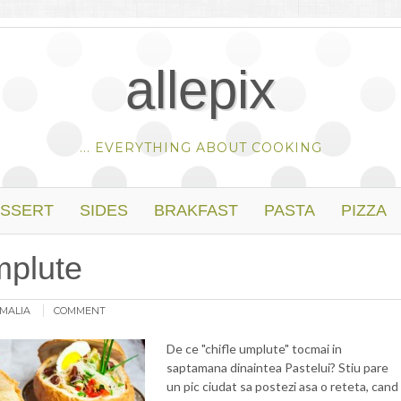
allepix
... EVERYTHING ABOUT COOKING
SSERT
SIDES
BRAKFAST
PASTA
PIZZA
mplute
MALIA
COMMENT
De ce "chifle umplute" tocmai in
saptamana dinaintea Pastelui? Stiu pare
un pic ciudat sa postezi asa o reteta, cand