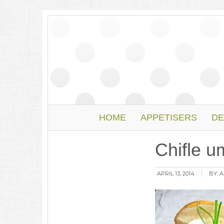
HOME
APPETISERS
DE
Chifle u
APRIL 13, 2014
BY:
A