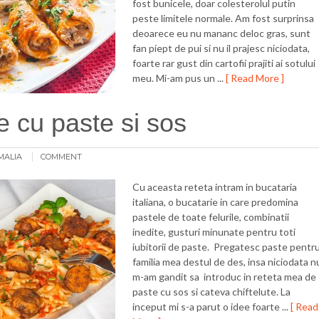
fost bunicele, doar colesterolul putin
peste limitele normale. Am fost surprinsa
deoarece eu nu mananc deloc gras, sunt
fan piept de pui si nu il prajesc niciodata,
foarte rar gust din cartofii prajiti ai sotului
meu. Mi-am pus un ...
[ Read More ]
te cu paste si sos
MALIA
COMMENT
Cu aceasta reteta intram in bucataria
italiana, o bucatarie in care predomina
pastele de toate felurile, combinatii
inedite, gusturi minunate pentru toti
iubitorii de paste. Pregatesc paste pentr
familia mea destul de des, insa niciodata n
m-am gandit sa introduc in reteta mea de
paste cu sos si cateva chiftelute. La
inceput mi s-a parut o idee foarte ...
[ Read