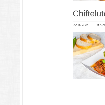
Chiftelu
JUNE 12, 2014
BY:
A