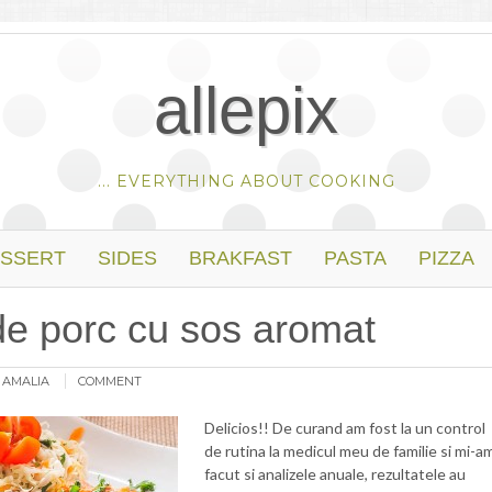
allepix
... EVERYTHING ABOUT COOKING
SSERT
SIDES
BRAKFAST
PASTA
PIZZA
de porc cu sos aromat
:
AMALIA
COMMENT
Delicios!! De curand am fost la un control
de rutina la medicul meu de familie si mi-a
facut si analizele anuale, rezultatele au