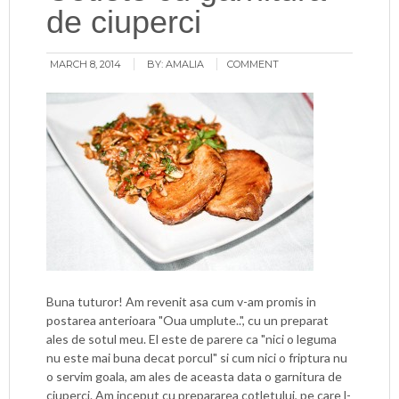
de ciuperci
MARCH 8, 2014
BY:
AMALIA
COMMENT
Buna tuturor! Am revenit asa cum v-am promis in
postarea anterioara "Oua umplute..", cu un preparat
ales de sotul meu. El este de parere ca "nici o leguma
nu este mai buna decat porcul" si cum nici o friptura nu
o servim goala, am ales de aceasta data o garnitura de
ciuperci. Am inceput cu prepararea cotletului, pe care l-