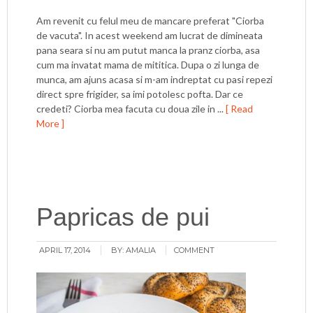
Am revenit cu felul meu de mancare preferat "Ciorba
de vacuta". In acest weekend am lucrat de dimineata
pana seara si nu am putut manca la pranz ciorba, asa
cum ma invatat mama de mititica. Dupa o zi lunga de
munca, am ajuns acasa si m-am indreptat cu pasi repezi
direct spre frigider, sa imi potolesc pofta. Dar ce
credeti? Ciorba mea facuta cu doua zile in ...
[ Read
More ]
Papricas de pui
APRIL 17, 2014
BY:
AMALIA
COMMENT