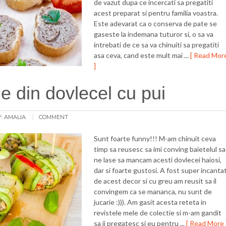
de vazut dupa ce incercati sa pregatiti
acest preparat si pentru familia voastra.
Este adevarat ca o conserva de pate se
gaseste la indemana tuturor si, o sa va
intrebati de ce sa va chinuiti sa pregatiti
asa ceva, cand este mult mai ...
[ Read Mor
]
e din dovlecel cu pui
:
AMALIA
COMMENT
Sunt foarte funny!!! M-am chinuit ceva
timp sa reusesc sa imi conving baietelul sa
ne lase sa mancam acesti dovlecei haiosi,
dar si foarte gustosi. A fost super incanta
de acest decor si cu greu am reusit sa il
convingem ca se mananca, nu sunt de
jucarie :))). Am gasit acesta reteta in
revistele mele de colectie si m-am gandit
sa ii pregatesc si eu pentru ...
[ Read More 