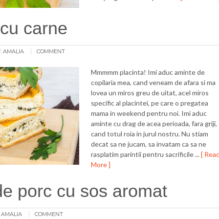
 cu carne
:
AMALIA
COMMENT
Mmmmm placinta! Imi aduc aminte de
copilaria mea, cand veneam de afara si ma
lovea un miros greu de uitat, acel miros
specific al placintei, pe care o pregatea
mama in weekend pentru noi. Imi aduc
aminte cu drag de acea perioada, fara griji,
cand totul roia in jurul nostru. Nu stiam
decat sa ne jucam, sa invatam ca sa ne
rasplatim parintii pentru sacrificile ...
[ Rea
More ]
de porc cu sos aromat
:
AMALIA
COMMENT