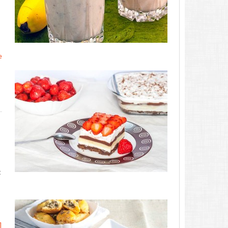
e
t
]